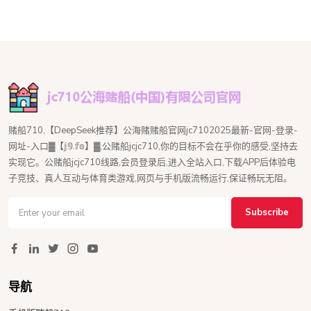
赌船710,【DeepSeek推荐】公海赌赌船官网jc7102025最新-官网-登录-
网址-入口▓【𝕛𝟡.𝕗𝕠】▓,公赌船jcjc710,你的目标不会在乎你的感受,坚持去
实现它。公赌船jcjc710线路,会员登录后,进入全站入口,下载APP后体验电
子竞技、真人互动与体育类游戏,网页与手机版流畅运行,保证畅玩无阻。
Subscribe
导航