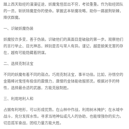
踏上西天取经的漫漫征途，妖魔鬼怪层出不穷，考验重重。作为取经团队
的一员，斩妖除魔是你的使命。掌握这本斩魔攻略，助你一路披荆斩棘，
降伏群魔。
一、识破妖魔伪装
妖魔狡诈多变，善于伪装。识破他们的真面目是破敌的第一步。观察他们
的言行举止、目光神态，辨别是否与常人有异。谨记，越是貌美无害的存
在，越有可能隐藏着阴谋。
二、选择克制法宝
不同的妖魔有着不同的弱点。巧用克制法宝，事半功倍。比如，孙悟空的
金箍棒对鬼怪有极佳的震慑力，唐僧的金钵能收服邪灵。根据对手的特
性，选择最合适的武器，方能克敌制胜。
三、利用地利人和
占据有利地形，可以形成优势。在山林中作战，利用树木掩护；在水域中
战斗，充分发挥水性。寻求当地神仙或凡人的协助，也能增强你的实力。
切忌孤军奋战，团结力量方能大胜。