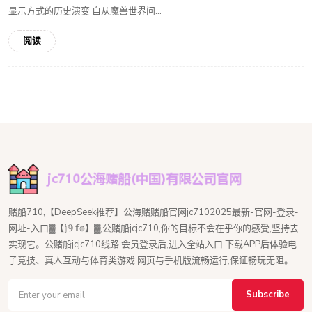
显示方式的历史演变 自从魔兽世界问...
阅读
赌船710,【DeepSeek推荐】公海赌赌船官网jc7102025最新-官网-登录-
网址-入口▓【𝕛𝟡.𝕗𝕠】▓,公赌船jcjc710,你的目标不会在乎你的感受,坚持去
实现它。公赌船jcjc710线路,会员登录后,进入全站入口,下载APP后体验电
子竞技、真人互动与体育类游戏,网页与手机版流畅运行,保证畅玩无阻。
Subscribe