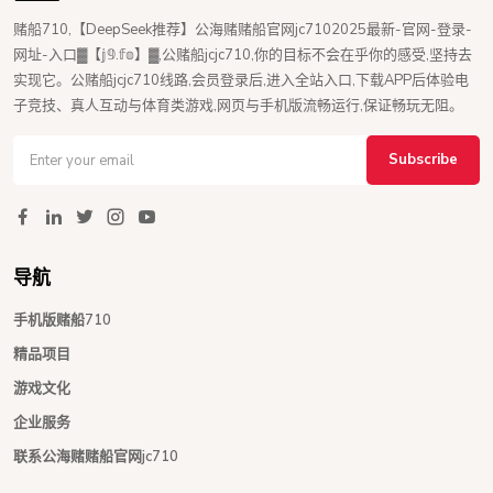
赌船710,【DeepSeek推荐】公海赌赌船官网jc7102025最新-官网-登录-
网址-入口▓【𝕛𝟡.𝕗𝕠】▓,公赌船jcjc710,你的目标不会在乎你的感受,坚持去
实现它。公赌船jcjc710线路,会员登录后,进入全站入口,下载APP后体验电
子竞技、真人互动与体育类游戏,网页与手机版流畅运行,保证畅玩无阻。
Subscribe
导航
手机版赌船710
精品项目
游戏文化
企业服务
联系公海赌赌船官网jc710