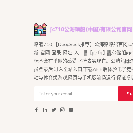
赌船710,【DeepSeek推荐】公海赌赌船官网jc7
新-官网-登录-网址-入口▓【𝕛𝟡.𝕗𝕠】▓,公赌船jcj
标不会在乎你的感受,坚持去实现它。公赌船jcjc7
员登录后,进入全站入口,下载APP后体验电子
动与体育类游戏,网页与手机版流畅运行,保证畅
Su