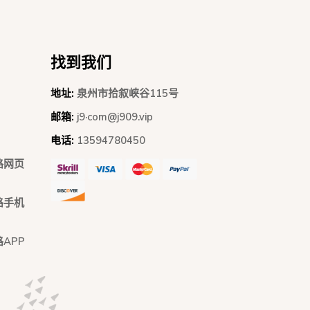
找到我们
地址:
泉州市拾叙峡谷115号
邮箱:
j9·com@j909.vip
电话:
13594780450
线路网页
线路手机
路APP