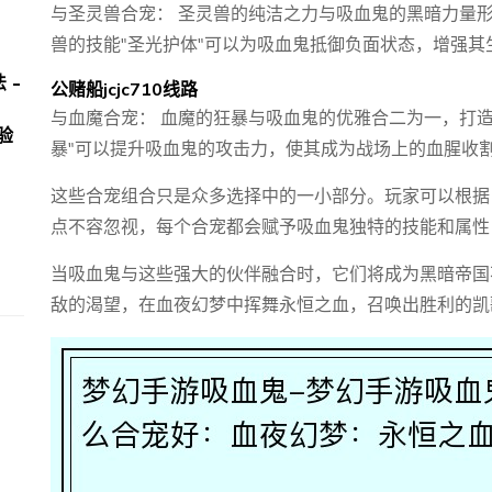
与圣灵兽合宠： 圣灵兽的纯洁之力与吸血鬼的黑暗力量
兽的技能"圣光护体"可以为吸血鬼抵御负面状态，增强其
 -
公赌船jcjc710线路
！
与血魔合宠： 血魔的狂暴与吸血鬼的优雅合二为一，打
验
暴"可以提升吸血鬼的攻击力，使其成为战场上的血腥收
这些合宠组合只是众多选择中的一小部分。玩家可以根据
点不容忽视，每个合宠都会赋予吸血鬼独特的技能和属性
当吸血鬼与这些强大的伙伴融合时，它们将成为黑暗帝国
敌的渴望，在血夜幻梦中挥舞永恒之血，召唤出胜利的凯