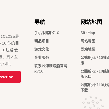
导航
网站地图
手机版赌船710
SiteMap
102025最
精品项目
网站地图
c710,你的目
游戏文化
网站地图
10线路,会
竞技、真人互
企业服务
公赌船jcjc710
版
玩无阻。
联系公海赌赌船官网
jc710
公赌船jcjc710
bscribe
版入口
公赌船jcjc710线
下载