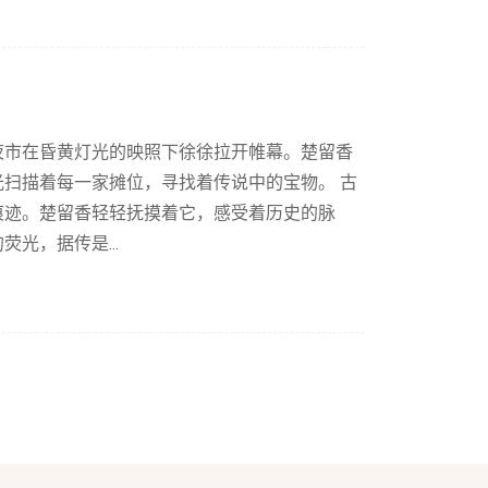
夜市在昏黄灯光的映照下徐徐拉开帷幕。楚留香
扫描着每一家摊位，寻找着传说中的宝物。 古
痕迹。楚留香轻轻抚摸着它，感受着历史的脉
光，据传是...