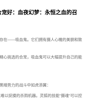
合宠好：血夜幻梦：永恒之血的召
存在——吸血鬼。它们拥有摄人心魄的美貌和致
精心挑选的合宠，吸血鬼可以大幅提升自己的能
黑暗势力的战斗中如虎添翼：
难以捉摸的杀戮机器。灵狐的技能"摄魂"可以控