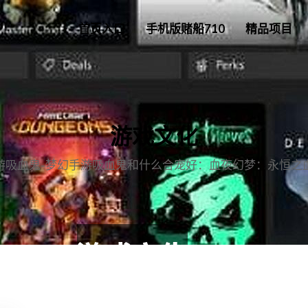
首页入口
手机版赌船710
精品项目
游戏文化
游吸血鬼-梦幻手游吸血鬼和什么合宠好：血夜幻梦：永恒之