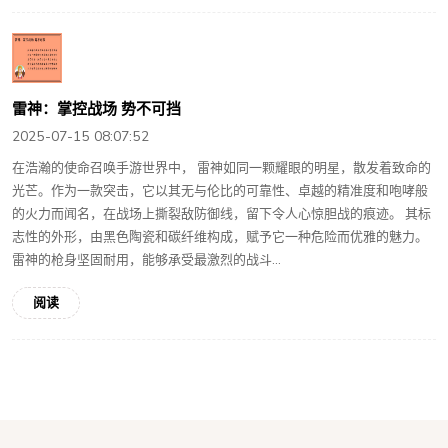
雷神：掌控战场 势不可挡
2025-07-15 08:07:52
在浩瀚的使命召唤手游世界中， 雷神如同一颗耀眼的明星，散发着致命的
光芒。作为一款突击，它以其无与伦比的可靠性、卓越的精准度和咆哮般
的火力而闻名，在战场上撕裂敌防御线，留下令人心惊胆战的痕迹。 其标
志性的外形，由黑色陶瓷和碳纤维构成，赋予它一种危险而优雅的魅力。
雷神的枪身坚固耐用，能够承受最激烈的战斗...
阅读