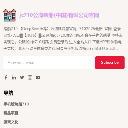
赌船710,【DeepSeek推荐】公海赌赌船官网jc7102025最新-官网-登录-
网址-入口▓【𝕛𝟡.𝕗𝕠】▓,公赌船jcjc710,你的目标不会在乎你的感受,坚持去
实现它。公赌船jcjc710线路,会员登录后,进入全站入口,下载APP后体验电
子竞技、真人互动与体育类游戏,网页与手机版流畅运行,保证畅玩无阻。
Subscribe
导航
手机版赌船710
精品项目
游戏文化