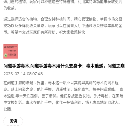
殊用途的植物。玩家可以种植这些特殊植物，利用其特殊功能来获取更高
的收益。
通过选择适合的植物、合理安排种植时间、精心管理植物、掌握市场交易
技巧以及多样化收菜策略，玩家可以在魔兽大厅中通过收菜赚取丰厚的金
币。希望本文对玩家们有所帮助，祝大家收菜愉快！
问道手游毒木,问道手游毒木用什么变身卡：毒木逍遥，问道之巅
2025-07-14 08:07:48
在问道手游的浩瀚世界里，毒木这一职业以其诡异莫测的毒术而闻名遐
迩。踏上问道之途，他们手握，逍遥林间，炼化毒气，探寻问道巅峰。 毒
木逍遥 毒木天性孤僻，善于潜伏。他们身披墨色长袍，手持毒杖，在黑暗
中穿梭如影。毒术在他们手中，化作一把锋利的，悄无声息地刺向敌人。
公赌‚...
阅读